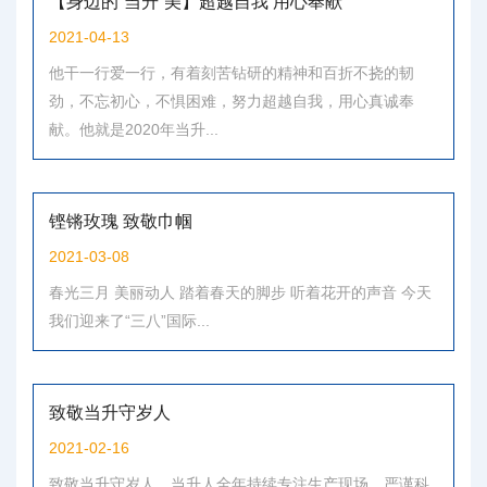
【身边的“当升”美】超越自我 用心奉献
2021-04-13
他干一行爱一行，有着刻苦钻研的精神和百折不挠的韧
劲，不忘初心，不惧困难，努力超越自我，用心真诚奉
献。他就是2020年当升...
铿锵玫瑰 致敬巾帼
2021-03-08
春光三月 美丽动人 踏着春天的脚步 听着花开的声音 今天
我们迎来了“三八”国际...
致敬当升守岁人
2021-02-16
致敬当升守岁人，当升人全年持续专注生产现场，严谨科